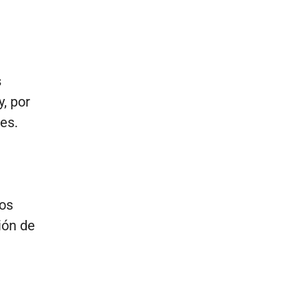
s
, por
nes.
los
ión de