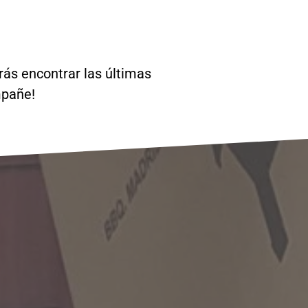
rás encontrar las últimas
mpañe!