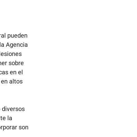
ral pueden
 la Agencia
 lesiones
ner sobre
cas en el
 en altos
o diversos
te la
orporar son