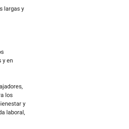
s largas y
os
s y en
bajadores,
a los
ienestar y
a laboral,