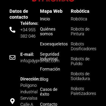
Datos de
Mapa Web
Robótica
contacto
Inicio
Robótica
Teléfono:
Quiénes
Robots de
+34 955
somos
Pintura
382 046
Exoesqueletos
Robots
Dosificadores
Seguridad
E-mail:
Industrial
Robots de
info@dypromac.com
Pulido
Formación
Robots de
Soldadura
Dirección:
Blog
Polígono
Robots
Casos de
industrial
Paletizadores
éxito
Servialsa
Contacto
Calle A