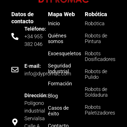
Datos de
Mapa Web
Robótica
contacto
Inicio
Robótica
Teléfono:
Quiénes
Robots de
+34 955
somos
Pintura
382 046
Exoesqueletos
Robots
Dosificadores
Seguridad
E-mail:
Industrial
Robots de
info@dypromac.com
Pulido
Formación
Robots de
Soldadura
Dirección:
Blog
Polígono
Robots
Casos de
industrial
Paletizadores
éxito
Servialsa
Contacto
Calle A