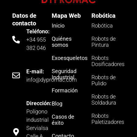
Datos de
Mapa Web
Robótica
contacto
Inicio
Robótica
Teléfono:
Quiénes
Robots de
+34 955
somos
Pintura
382 046
Exoesqueletos
Robots
Dosificadores
Seguridad
E-mail:
Industrial
Robots de
info@dypromac.com
Pulido
Formación
Robots de
Soldadura
Dirección:
Blog
Polígono
Robots
Casos de
industrial
Paletizadores
éxito
Servialsa
Contacto
Calle A