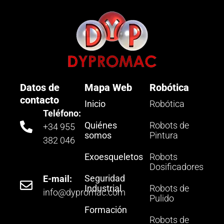
Datos de
Mapa Web
Robótica
contacto
Inicio
Robótica
Teléfono:
Quiénes
Robots de
+34 955
somos
Pintura
382 046
Exoesqueletos
Robots
Dosificadores
Seguridad
E-mail:
Industrial
Robots de
info@dypromac.com
Pulido
Formación
Robots de